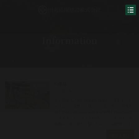
コ
ナ
ン
ビ
テ
ゲ
ン
ー
ツ
シ
へ
ョ
Information
ス
ン
キ
に
ッ
移
プ
動
O様邸
施工実績
2023年11月15日
施工実績 Achievements 設計から管理までト
ータルでご提案し、暮らしに寄り添い、四季を
通じて長く楽しめるお庭をお客様と作り上げて
いきます。 いつまでも眺めていたくなるような
素敵なお庭を是非ご覧ください。 お庭全 […]
続きを読む