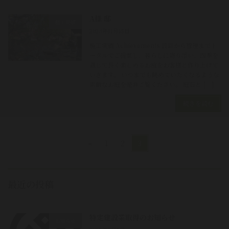
A様 邸
施工実績
2023年11月15日
施工実績 Achievements 設計から管理までト
ータルでご提案し、暮らしに寄り添い、四季を
通じて長く楽しめるお庭をお客様と作り上げて
いきます。 いつまでも眺めていたくなるような
素敵なお庭を是非ご覧ください。 庭石と […]
続きを読む
投
固
固
固
«
1
2
3
定
定
定
稿
ペ
ペ
ペ
の
ー
ー
ー
最近の投稿
ジ
ジ
ジ
ペ
ー
特定建設業取得のお知らせ
お知らせ
ジ